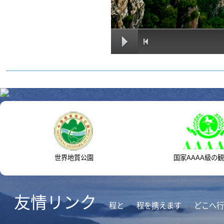
世界地質公園
国家AAAA級の観光地区
友情リンク
程と
程を携えます
どこへ行くの
Copyright©版権所有2002-2014白石山冀ICP備14014754号-いち