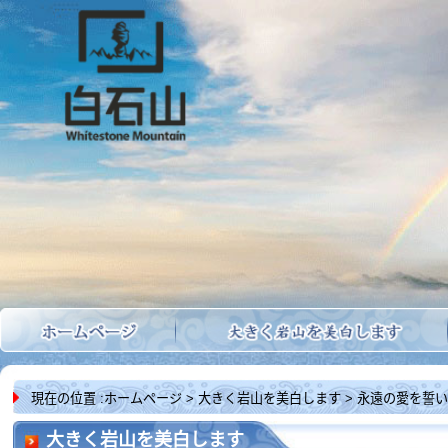
現在の位置 :
ホームページ
> 大きく岩山を美白します > 永遠の愛を誓いま
大きく岩山を美白します
す