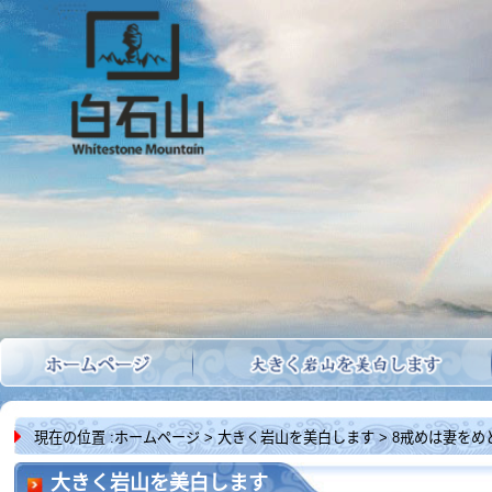
現在の位置 :
ホームページ
> 大きく岩山を美白します > 8戒めは妻をめとり
大きく岩山を美白します
ます