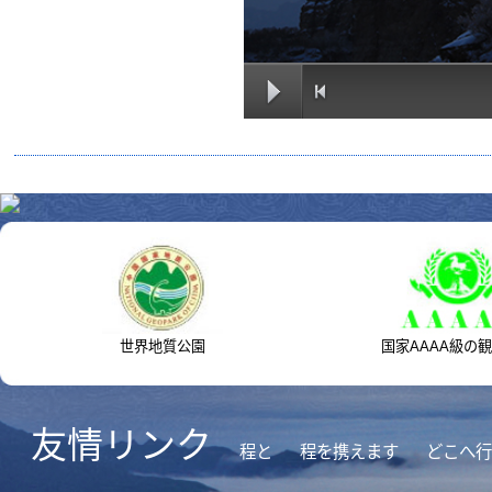
世界地質公園
国家AAAA級の観光地区
友情リンク
程と
程を携えます
どこへ行くの
Copyright©版権所有2002-2014白石山冀ICP備14014754号-いち