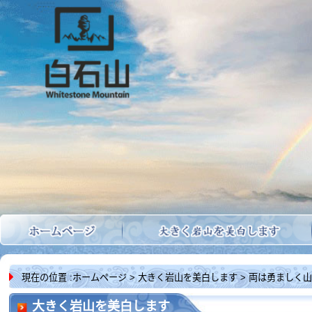
現在の位置 :
ホームページ
> 大きく岩山を美白します > 両は勇ましく山を
大きく岩山を美白します
守ります