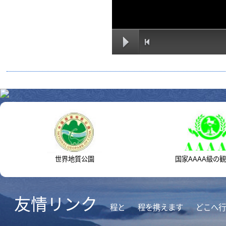
世界地質公園
国家AAAA級の観光地区
友情リンク
程と
程を携えます
どこへ行くの
Copyright©版権所有2002-2014白石山冀ICP備14014754号-いち