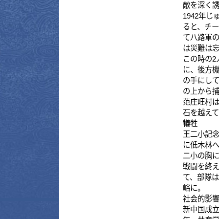
は災難は忘れた
この時の2人が急
に、後方機関と大
の手にして！決心
の上から捕まえて
范庄旺村は、王二
石を越えて道の
犠牲
王二小記念館鬼
に低木林へ走って
二小の胸に落ち
戦闘を終えたば
て、部隊は彼ら
峪に。
社会的影響
新中国成立後、王
年、共産党中央