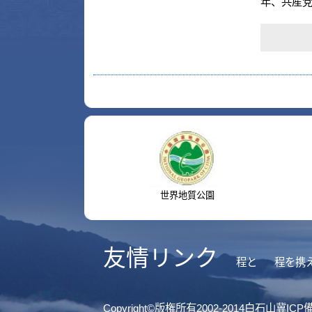
世界地質公園
国家
友情リンク
程と
程を携えます
Copyright©版権所有2002-2014白石山冀ICP備1401