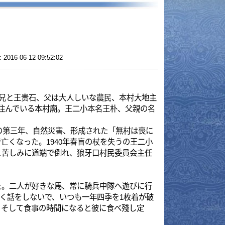
:52:02
、父は大人しいな農民、本村大地主
村廟。王二小本名王朴、父親の名
然災害、形成された「無村は喪に
940年春盲の杖を失うの王二小
端で倒れ、狼牙口村民委員会主任
きな馬、常に騎兵中隊へ遊びに行
で、いつも一年四季を1枚着が破
の時間になると彼に食べ殘し定
アの外崖山の斜面に牛飼い、ふと見
いてきた。あちらの山あいに隠れ
後方機関損失を受けて、村人たち