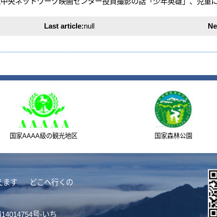
AAAA級の観光地区
国家森林公園
全
どこへ行くの
4754号-いち
マイクロ